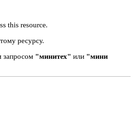
s this resource.
этому ресурсу.
м запросом
"минитех"
или
"мини