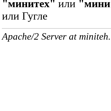
"минитех"
или
"мини
или Гугле
Apache/2 Server at miniteh