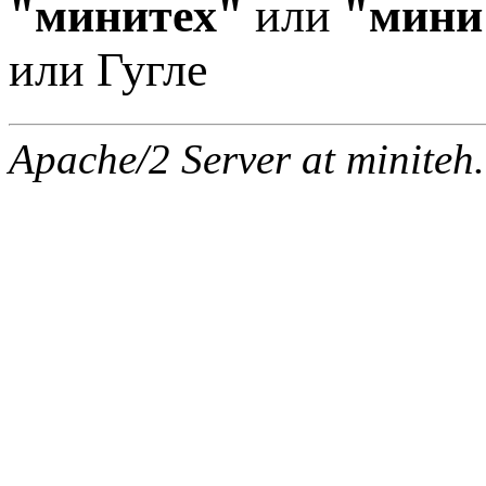
"минитех"
или
"мини
или Гугле
Apache/2 Server at miniteh