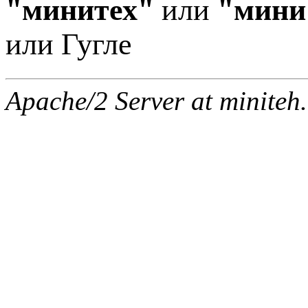
"минитех"
или
"мини
или Гугле
Apache/2 Server at miniteh