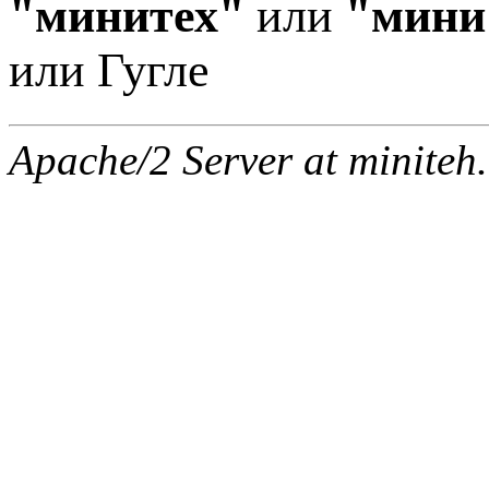
"минитех"
или
"мини
или Гугле
Apache/2 Server at miniteh