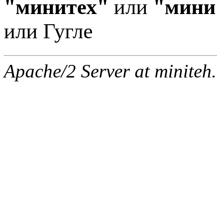
"минитех"
или
"мини
или Гугле
Apache/2 Server at miniteh