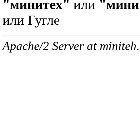
"минитех"
или
"мини
или Гугле
Apache/2 Server at miniteh