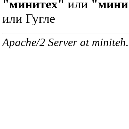
"минитех"
или
"мини
или Гугле
Apache/2 Server at miniteh