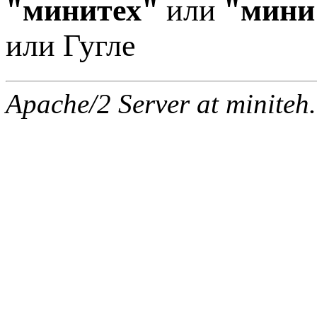
"минитех"
или
"мини
или Гугле
Apache/2 Server at miniteh