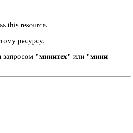
s this resource.
этому ресурсу.
м запросом
"минитех"
или
"мини