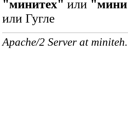
"минитех"
или
"мини
или Гугле
Apache/2 Server at miniteh