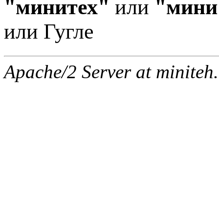
"минитех"
или
"мини
или Гугле
Apache/2 Server at miniteh