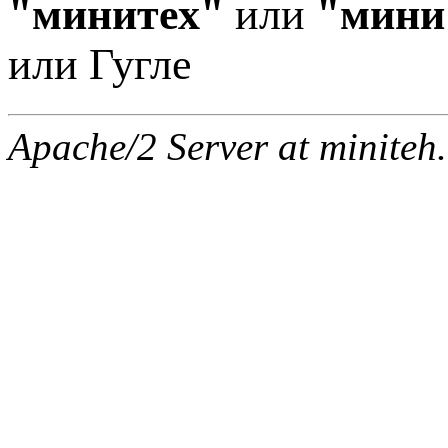
"минитех"
или
"мини
или Гугле
Apache/2 Server at miniteh