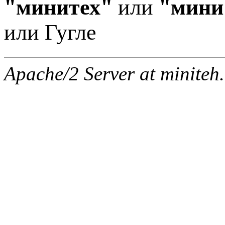
"минитех"
или
"мини
или Гугле
Apache/2 Server at miniteh