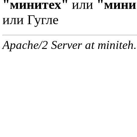
"минитех"
или
"мини
или Гугле
Apache/2 Server at miniteh