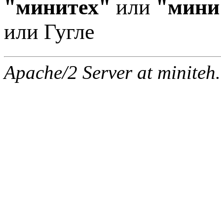
"минитех"
или
"мини
или Гугле
Apache/2 Server at miniteh