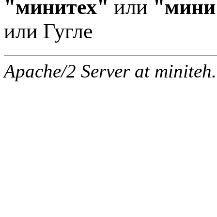
"минитех"
или
"мини
или Гугле
Apache/2 Server at miniteh