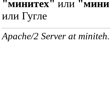
"минитех"
или
"мини
или Гугле
Apache/2 Server at miniteh