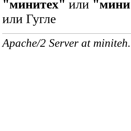
"минитех"
или
"мини
или Гугле
Apache/2 Server at miniteh