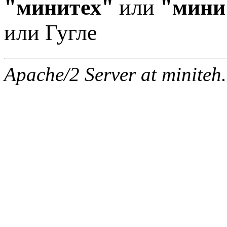
"минитех"
или
"мини
или Гугле
Apache/2 Server at miniteh