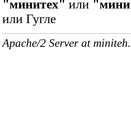
"минитех"
или
"мини
или Гугле
Apache/2 Server at miniteh