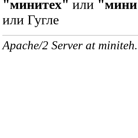
"минитех"
или
"мини
или Гугле
Apache/2 Server at miniteh