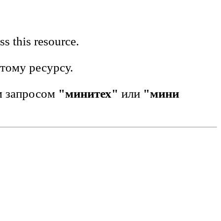
s this resource.
этому ресурсу.
м запросом
"минитех"
или
"мини